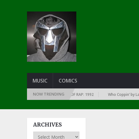
MUSIC
COMICS
NOW TRENDING
OF EVERY YEAR … SINCE THE DAWN OF RAP: 1992
Who Coppin’ by Larry 
ARCHIVES
Archives