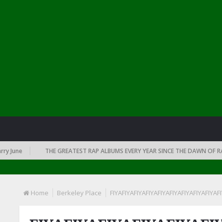
June
THE GREATEST RAP ALBUMS EVERY YEAR SINCE THE DAWN OF RAP: 
Home
Berkeley Place
FIYAFIYAFIYAFIYAFIYAFIYAFIYAFIYAFIYAF