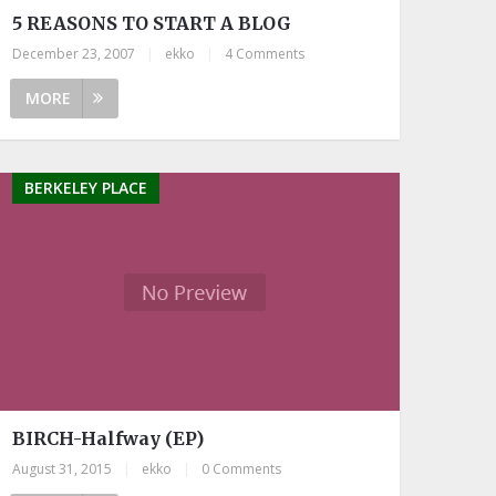
5 REASONS TO START A BLOG
December 23, 2007
|
ekko
|
4 Comments
MORE
BERKELEY PLACE
BIRCH-Halfway (EP)
August 31, 2015
|
ekko
|
0 Comments