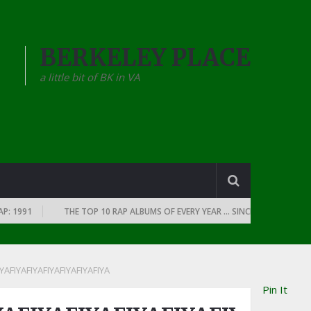
BERKELEY PLACE
a little bit of BK in VA
1991
THE TOP 10 RAP ALBUMS OF EVERY YEAR … SINCE THE DAWN OF RAP
IYAFIYAFIYAFIYAFIYAFIYAFIYA
Pin It